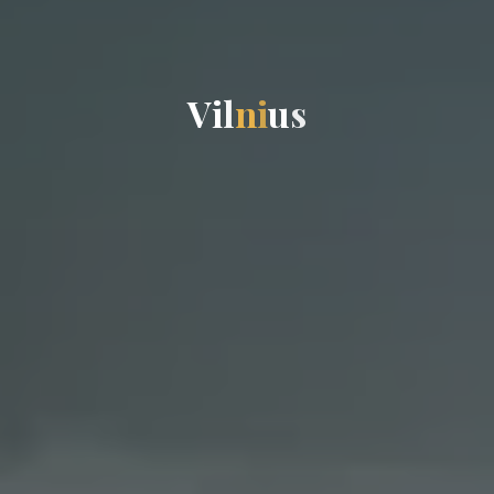
V
i
l
n
i
u
s